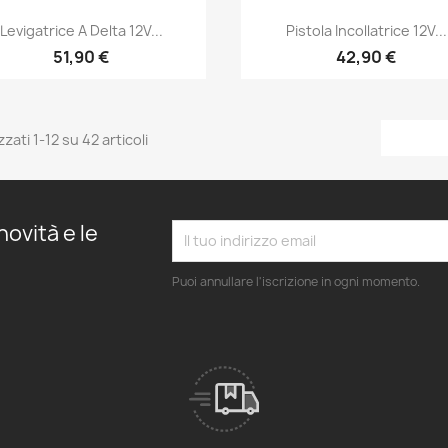
Levigatrice A Delta 12V...
Pistola Incollatrice 12V...
51,90 €
42,90 €
zzati 1-12 su 42 articoli
novità e le
Puoi annullare l'iscrizione in ogni momento.