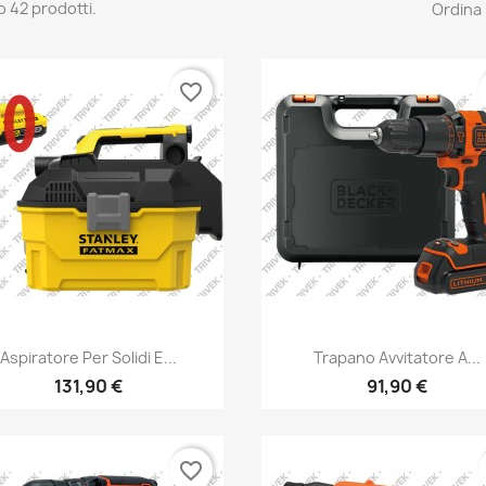
o 42 prodotti.
Ordina 
favorite_border
Aspiratore Per Solidi E...
Trapano Avvitatore A...
131,90 €
91,90 €
favorite_border