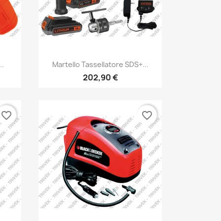
..
Martello Tassellatore SDS+...
202,90 €
favorite_border
favorite_border