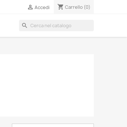
shopping_cart

Carrello
(0)
Accedi
search