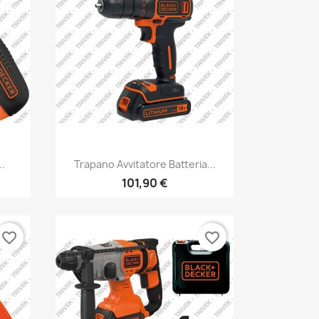
..
Trapano Avvitatore Batteria...
101,90 €
favorite_border
favorite_border