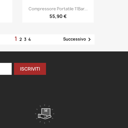
Compressore Portatile 11Bar...
55,90 €
1

Successivo
2
3
4