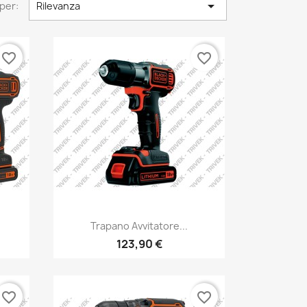

per:
Rilevanza
favorite_border
favorite_border
Trapano Avvitatore...
123,90 €
favorite_border
favorite_border