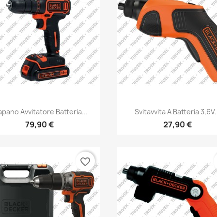
apano Avvitatore Batteria...
Svitavvita A Batteria 3,6V.
79,90 €
27,90 €
favorite_border