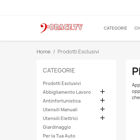
CATEGORIE
CH
Home
Prodotti Esclusivi
P
CATEGORIE
Prodotti Esclusivi
App

opp
Abbigliamento Lavoro
che

Antinfortunistica

Utensili Manuali

Utensili Elettrici
Giardinaggio
Per la Tua Auto