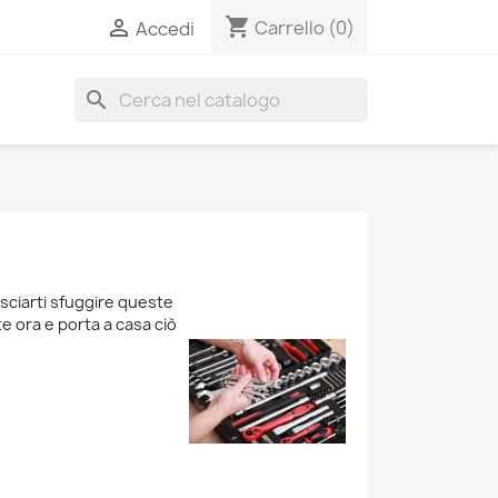
shopping_cart

Carrello
(0)
Accedi
search
asciarti sfuggire queste
te ora e porta a casa ciò