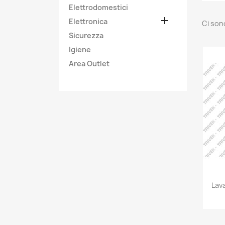
Elettrodomestici

Elettronica
Ci son
Sicurezza
Igiene
Area Outlet
Lav