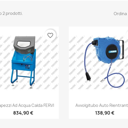
o 2 prodotti.
Ordina 
favorite_border
apezzi Ad Acqua Calda FERVI
Avvolgitubo Auto Rientrant
834,90 €
138,90 €