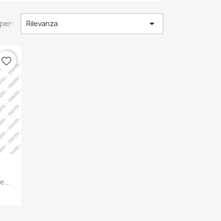

per:
Rilevanza
favorite_border
e...