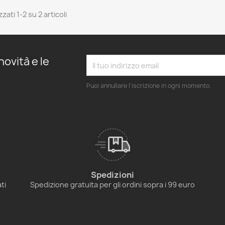
zzati 1-2 su 2 articoli
novità e le
Puoi annullare l'iscrizione in ogni momento.
Spedizioni
ti
Spedizione gratuita per gli ordini sopra i 99 euro