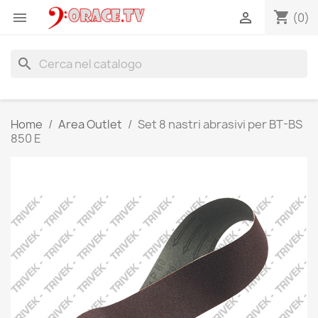
shopping_cart


(0)
search
Home
Area Outlet
Set 8 nastri abrasivi per BT-BS
850 E