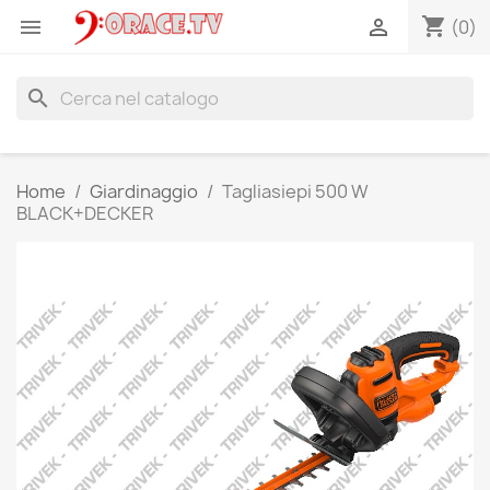
shopping_cart


(0)
search
Home
Giardinaggio
Tagliasiepi 500 W
BLACK+DECKER