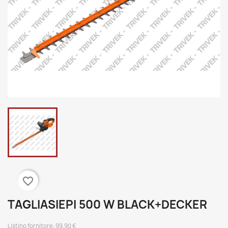
favorite_border
TAGLIASIEPI 500 W BLACK+DECKER
Listino fornitore:
99.90
€