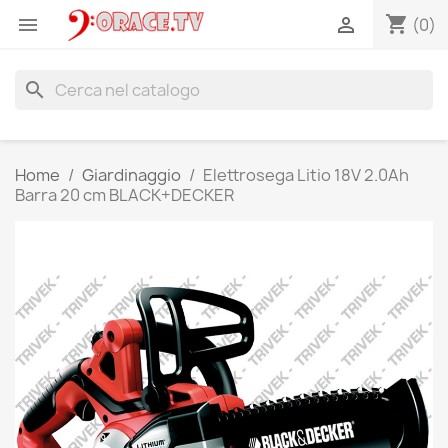
shopping_cart


(0)
search
Home
Giardinaggio
Elettrosega Litio 18V 2.0Ah
Barra 20 cm BLACK+DECKER